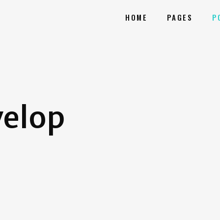
HOME
PAGES
P
velop