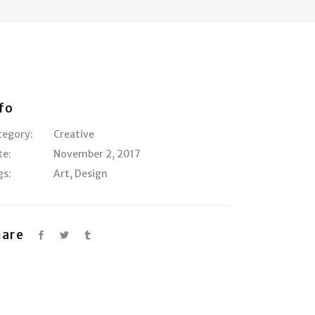
fo
tegory:
Creative
te:
November 2, 2017
gs:
Art
,
Design
hare