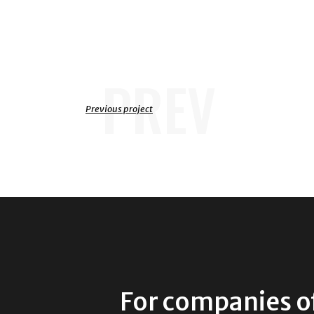
PREV
Previous project
For companies of 