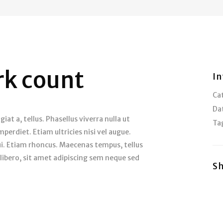
rk count
In
Ca
Da
iat a, tellus. Phasellus viverra nulla ut
Ta
erdiet. Etiam ultricies nisi vel augue.
dui. Etiam rhoncus. Maecenas tempus, tellus
bero, sit amet adipiscing sem neque sed
S