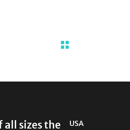
all sizes the
USA