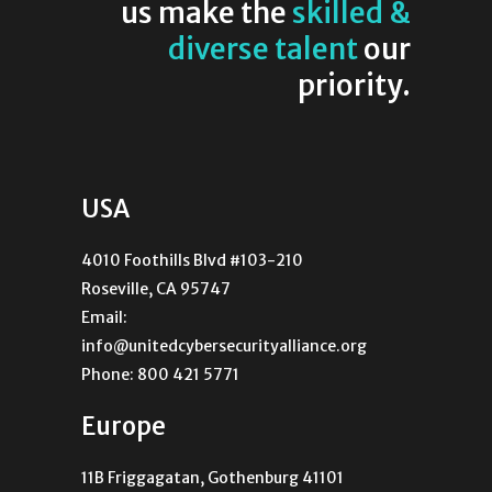
us make the
skilled &
diverse talent
our
priority.
USA
4010 Foothills Blvd #103-210
Roseville, CA 95747
Email:
info@unitedcybersecurityalliance.org
Phone: 800 421 5771
Europe
11B Friggagatan, Gothenburg 41101